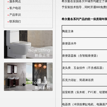
希尔曼在全国各大中城市均建立了
服务网点
予安装技术指导，同时开通800免
客户电话
产品常识
希尔曼各系列产品的统一保质期年
联系我们
陶瓷主体
座便器水件
座便器盖板（含智能座便器）
龙头类﹑五金挂件（不含感应器）
压克力浴缸﹑简易淋浴房
浴室柜类（实木柜﹑PVC柜﹑铝塑
电器类（冲浪按摩缸电机﹑电脑蒸